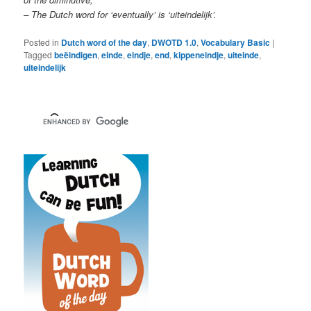
– The Dutch word for ‘eventually’ is ‘uiteindelijk’.
Posted in
Dutch word of the day
,
DWOTD 1.0
,
Vocabulary Basic
|
Tagged
beëindigen
,
einde
,
eindje
,
end
,
kippeneindje
,
uiteinde
,
uiteindelijk