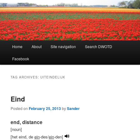
Learning Dutch can be fun!
Dutch Word of the Day
Main
Home
About
Site navigation
Search DWOTD
Skip
Skip
menu
Facebook
to
to
primary
secondary
TAG ARCHIVES:
UITEINDELIJK
content
content
Eind
Posted on
February 25, 2013
by
Sander
end, distance
[noun]
[het eind, de
ein
-des/
ein
-den]