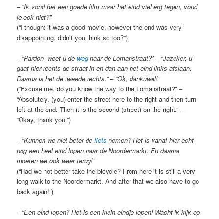
–
“Ik vond het een goede film maar het eind viel erg tegen, vond
je ook niet?”
(“I thought it was a good movie, however the end was very
disappointing, didn’t you think so too?”)
–
“Pardon, weet u de
weg
naar de Lomanstraat?” – “Jazeker, u
gaat hier rechts de straat in en dan aan het eind links afslaan.
Daarna is het de tweede rechts.” – “Ok, dankuwel!”
(“Excuse me, do you know the way to the Lomanstraat?” –
“Absolutely, (you) enter the street here to the right and then turn
left at the end. Then it is the second (street) on the right.” –
“Okay, thank you!”)
–
“Kunnen we niet beter de
fiets
nemen? Het is vanaf hier echt
nog een heel eind lopen naar de Noordermarkt. En daarna
moeten we ook weer terug!”
(“Had we not better take the bicycle? From here it is still a very
long walk to the Noordermarkt. And after that we also have to go
back again!”)
–
“Een eind lopen? Het is een klein eindje lopen! Wacht ik kijk op