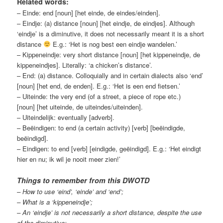
Related words:
– Einde: end [noun] [het einde, de eindes/einden].
– Eindje: (a) distance [noun] [het eindje, de eindjes]. Although
‘eindje’ is a diminutive, it does not necessarily meant it is a short
distance
E.g.: ‘Het is nog best een eindje wandelen.’
– Kippeneindje: very short distance [noun] [het kippeneindje, de
kippeneindjes]. Literally: ‘a chicken’s distance’.
– End: (a) distance. Colloquially and in certain dialects also ‘end’
[noun] [het end, de enden]. E.g.: ‘Het is een end fietsen.’
– Uiteinde: the very end (of a street, a piece of rope etc.)
[noun] [het uiteinde, de uiteindes/uiteinden].
– Uiteindelijk: eventually [adverb].
– Beëindigen: to end (a certain activity) [verb] [beëindigde,
beëindigd].
– Eindigen: to end [verb] [eindigde, geëindigd]. E.g.: ‘Het eindigt
hier en nu; ik wil je nooit meer zien!’
Things to remember from this DWOTD
– How to use ‘eind’, ‘einde’ and ‘end’;
– What is a ‘kippeneindje’;
– An ‘eindje’ is not necessarily a short distance, despite the use
of the diminutive;