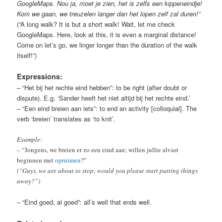
GoogleMaps. Nou ja, moet je zien, het is zelfs een kippeneindje!
Kom we gaan, we treuzelen langer dan het lopen zelf zal duren!”
(“A long walk? It is but a short walk! Wait, let me check
GoogleMaps. Here, look at this, it is even a marginal distance!
Come on let’s go, we linger longer than the duration of the walk
itself!”)
Expressions:
– “Het bij het rechte eind hebben”: to be right (after doubt or
dispute). E.g. ‘Sander heeft het niet altijd bij het rechte eind.’
– “Een eind breien aan iets”: to end an activity [colloquial]. The
verb ‘breien’ translates as ‘to knit’.
Example:
–
“Jongens, we breien er zo een eind aan; willen jullie alvast
beginnen met
opruimen
?”
(“Guys, we are about to stop; would you please start putting things
away?”)
– “Eind goed, al goed”: all’s well that ends well.