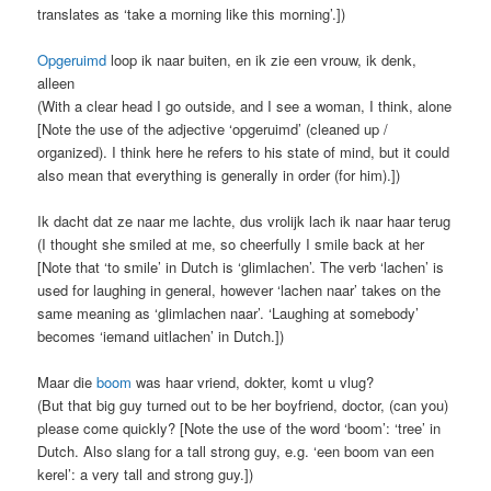
translates as ‘take a morning like this morning’.])
Opgeruimd
loop ik naar buiten, en ik zie een vrouw, ik denk,
alleen
(With a clear head I go outside, and I see a woman, I think, alone
[Note the use of the adjective ‘opgeruimd’ (cleaned up /
organized). I think here he refers to his state of mind, but it could
also mean that everything is generally in order (for him).])
Ik dacht dat ze naar me lachte, dus vrolijk lach ik naar haar terug
(I thought she smiled at me, so cheerfully I smile back at her
[Note that ‘to smile’ in Dutch is ‘glimlachen’. The verb ‘lachen’ is
used for laughing in general, however ‘lachen naar’ takes on the
same meaning as ‘glimlachen naar’. ‘Laughing at somebody’
becomes ‘iemand uitlachen’ in Dutch.])
Maar die
boom
was haar vriend, dokter, komt u vlug?
(But that big guy turned out to be her boyfriend, doctor, (can you)
please come quickly? [Note the use of the word ‘boom’: ‘tree’ in
Dutch. Also slang for a tall strong guy, e.g. ‘een boom van een
kerel’: a very tall and strong guy.])