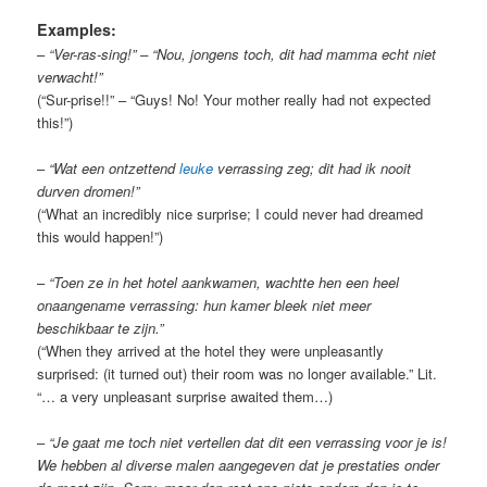
Examples:
–
“Ver-ras-sing!” – “Nou, jongens toch, dit had mamma echt niet
verwacht!”
(“Sur-prise!!” – “Guys! No! Your mother really had not expected
this!”)
–
“Wat een ontzettend
leuke
verrassing zeg; dit had ik nooit
durven dromen!”
(“What an incredibly nice surprise; I could never had dreamed
this would happen!”)
–
“Toen ze in het hotel aankwamen, wachtte hen een heel
onaangename verrassing: hun kamer bleek niet meer
beschikbaar te zijn.”
(“When they arrived at the hotel they were unpleasantly
surprised: (it turned out) their room was no longer available.” Lit.
“… a very unpleasant surprise awaited them…)
–
“Je gaat me toch niet vertellen dat dit een verrassing voor je is!
We hebben al diverse malen aangegeven dat je prestaties onder