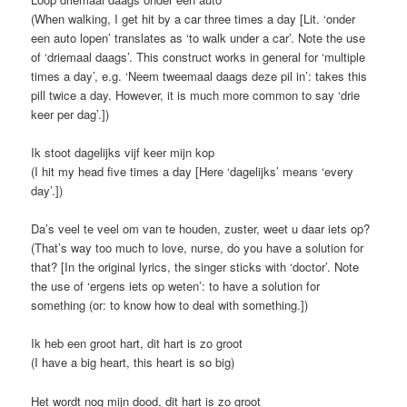
(When walking, I get hit by a car three times a day [Lit. ‘onder
een auto lopen’ translates as ‘to walk under a car’. Note the use
of ‘driemaal daags’. This construct works in general for ‘multiple
times a day’, e.g. ‘Neem tweemaal daags deze pil in’: takes this
pill twice a day. However, it is much more common to say ‘drie
keer per dag’.])
Ik stoot dagelijks vijf keer mijn kop
(I hit my head five times a day [Here ‘dagelijks’ means ‘every
day’.])
Da’s veel te veel om van te houden, zuster, weet u daar iets op?
(That’s way too much to love, nurse, do you have a solution for
that? [In the original lyrics, the singer sticks with ‘doctor’. Note
the use of ‘ergens iets op weten’: to have a solution for
something (or: to know how to deal with something.])
Ik heb een groot hart, dit hart is zo groot
(I have a big heart, this heart is so big)
Het wordt nog mijn dood, dit hart is zo groot