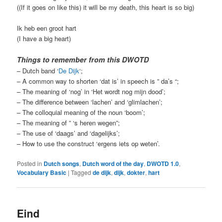
((If it goes on like this) it will be my death, this heart is so big)
Ik heb een groot hart
(I have a big heart)
Things to remember from this DWOTD
– Dutch band ‘
De Dijk
‘;
– A common way to shorten ‘dat is’ in speech is ” da’s “;
– The meaning of ‘nog’ in ‘Het wordt nog mijn dood’;
– The difference between ‘lachen’ and ‘glimlachen’;
– The colloquial meaning of the noun ‘boom’;
– The meaning of ” ‘s heren wegen”;
– The use of ‘daags’ and ‘dagelijks’;
– How to use the construct ‘ergens iets op weten’.
Posted in
Dutch songs
,
Dutch word of the day
,
DWOTD 1.0
,
Vocabulary Basic
|
Tagged
de dijk
,
dijk
,
dokter
,
hart
Eind