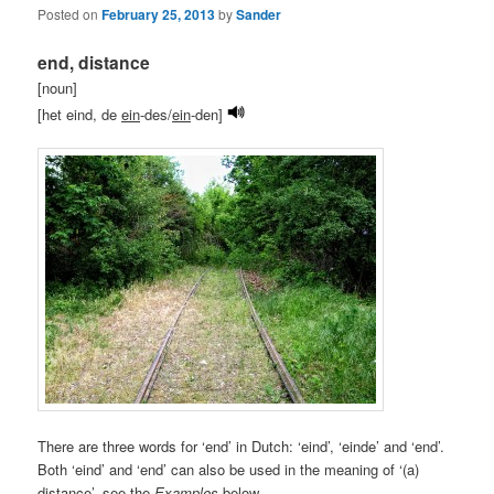
Posted on
February 25, 2013
by
Sander
end, distance
[noun]
[het eind, de
ein
-des/
ein
-den]
There are three words for ‘end’ in Dutch: ‘eind’, ‘einde’ and ‘end’.
Both ‘eind’ and ‘end’ can also be used in the meaning of ‘(a)
distance’, see the
Examples
below.