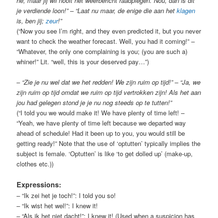
hè, maar jij wil nooit het weerbericht raadplegen. Nou, dan is dit
je verdiende loon!” – “Laat nu maar, de enige die aan het
klagen
is, ben jij;
zeur
!”
(“Now you see I’m right, and they even predicted it, but you never
want to check the weather forecast. Well, you had it coming!” –
“Whatever, the only one complaining is you; (you are such a)
whiner!” Lit. “well, this is your deserved pay…”)
–
“Zie je nu wel dat we het redden! We zijn ruim op tijd!” – “Ja, we
zijn ruim op tijd omdat we ruim op tijd vertrokken zijn! Als het aan
jou had gelegen stond je je nu nog steeds op te tutten!”
(“I told you we would make it! We have plenty of time left! –
“Yeah, we have plenty of time left because we departed way
ahead of schedule! Had it been up to you, you would still be
getting ready!” Note that the use of ‘optutten’ typically implies the
subject is female. ‘Optutten’ is like ‘to get dolled up’ (make-up,
clothes etc.))
Expressions:
– “Ik zei het je toch!”: I told you so!
– “Ik wist het wel!”: I knew it!
– “Als ik het niet dacht!”: I knew it! (Used when a suspicion has