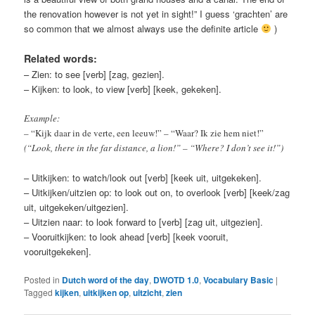
the renovation however is not yet in sight!” I guess ‘grachten’ are
so common that we almost always use the definite article
)
Related words:
– Zien: to see [verb] [zag, gezien].
– Kijken: to look, to view [verb] [keek, gekeken].
Example:
– “Kijk daar in de verte, een leeuw!” – “Waar? Ik zie hem niet!”
(“Look, there in the far distance, a lion!” – “Where? I don’t see it!”)
– Uitkijken: to watch/look out [verb] [keek uit, uitgekeken].
– Uitkijken/uitzien op: to look out on, to overlook [verb] [keek/zag
uit, uitgekeken/uitgezien].
– Uitzien naar: to look forward to [verb] [zag uit, uitgezien].
– Vooruitkijken: to look ahead [verb] [keek vooruit,
vooruitgekeken].
Posted in
Dutch word of the day
,
DWOTD 1.0
,
Vocabulary Basic
|
Tagged
kijken
,
uitkijken op
,
uitzicht
,
zien