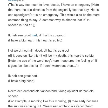
(That’s way too much to love, doctor, I have an emergency [Note
that here the text deviates from the original lyrics that say ‘Het is
een spoedgeval’: it is an emergency. This would also be the more
common thing to say. A common way to shorten ‘dat is’ in
speech is ” da’s “.])
Ik heb een groot
hart
, dit hart is zo groot
(I have a big heart, this heart is so big)
Het wordt nog mijn dood, dit hart is zo groot
((If it goes on like this) it will be my death, this heart is so big
[Note the use of the word ‘nog’: here it captures the feeling of ‘If
it goes on like this’ or ‘If I don’t watch out then…’])
Ik heb een groot hart
(I have a big heart)
Neem een ochtend als vanochtend, vroeg op want de zon die
scheen
(For example, a morning like this morning, (I) rose early because
the sun was shining [Lit. ‘Neem een ochtend als vanochtend’