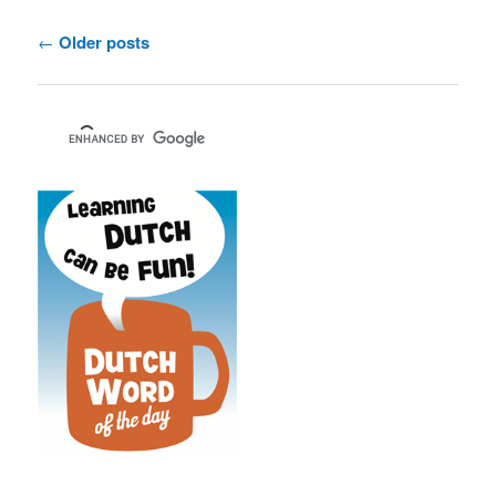
Post
←
Older posts
navigation