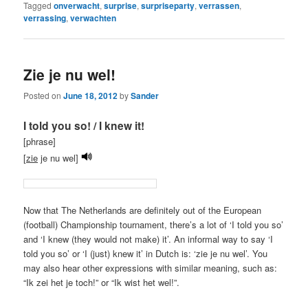
Tagged
onverwacht
,
surprise
,
surpriseparty
,
verrassen
,
verrassing
,
verwachten
Zie je nu wel!
Posted on
June 18, 2012
by
Sander
I told you so! / I knew it!
[phrase]
[
zie
je nu wel]
Now that The Netherlands are definitely out of the European
(football) Championship tournament, there’s a lot of ‘I told you so’
and ‘I knew (they would not make) it’. An informal way to say ‘I
told you so’ or ‘I (just) knew it’ in Dutch is: ‘zie je nu wel’. You
may also hear other expressions with similar meaning, such as:
“Ik zei het je toch!” or “Ik wist het wel!”.