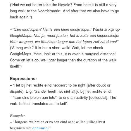
(“Had we not better take the bicycle? From here it is still a very
long walk to the Noordermarkt. And after that we also have to go
back again!”)
–
“Een eind lopen? Het is een klein eindje lopen! Wacht ik kijk op
GoogleMaps. Nou ja, moet je zien, het is zelfs een kippeneindje!
Kom we gaan, we treuzelen langer dan het lopen zelf zal duren!”
(“A long walk? It is but a short walk! Wait, let me check
GoogleMaps. Here, look at this, it is even a marginal distance!
Come on let’s go, we linger longer than the duration of the walk
itself!”)
Expressions:
– “Het bij het rechte eind hebben”: to be right (after doubt or
dispute). E.g. ‘Sander heeft het niet altijd bij het rechte eind.’
– “Een eind breien aan iets”: to end an activity [colloquial]. The
verb ‘breien’ translates as ‘to knit’.
Example:
–
“Jongens, we breien er zo een eind aan; willen jullie alvast
beginnen met
opruimen
?”