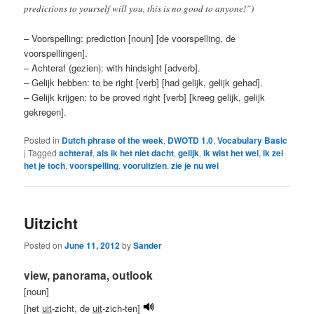
predictions to yourself will you, this is no good to anyone!”)
– Voorspelling: prediction [noun] [de voorspelling, de
voorspellingen].
– Achteraf (gezien): with hindsight [adverb].
– Gelijk hebben: to be right [verb] [had gelijk, gelijk gehad].
– Gelijk krijgen: to be proved right [verb] [kreeg gelijk, gelijk
gekregen].
Posted in
Dutch phrase of the week
,
DWOTD 1.0
,
Vocabulary Basic
|
Tagged
achteraf
,
als ik het niet dacht
,
gelijk
,
ik wist het wel
,
ik zei
het je toch
,
voorspelling
,
vooruitzien
,
zie je nu wel
Uitzicht
Posted on
June 11, 2012
by
Sander
view, panorama, outlook
[noun]
[het
uit
-zicht, de
uit
-zich-ten]