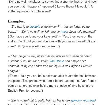
‘Zie je nu wel’ translates to something along the lines of ‘and now
you see that it happens/happened (like we thought it would)’. A
softer equivalent is: ‘Zie je wel!’
Examples:
–
“En, heb je je
sleutels
al gevonden?” – “Ja, ze lagen op de
trap…” – “Zie je nu wel! Je kijkt met je
neus
! Zoals alle mannen!”
(“So, have you found your keys yet?” – “Yes, they were on the
stairs…” – “I told you so! You look with your eyes closed! Like all
men!” Lit. “you look with your nose…”)
–
“Hier, zie je nu wel, hij kan de bal niet eens tussen de palen
mikken! Ik zei het toch, zodra
Van Persie
een oranje shirt
aantrekt, is hij een schim van wie hij is in de Engelse Premier
League.”
(“There, I told you so, he is not even able to aim the ball between
the posts! This proves what I said before, as soon as Van Persie
puts on an orange shirt he’s a mere shadow of who he is in the
English Premier League.”)
–
“Zie je nu wel dat ik gelijk heb, en het is ook
gewoon
voorspeld