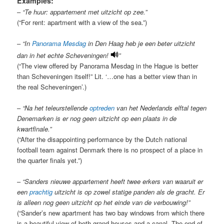
Examples:
–
“Te huur: appartement met uitzicht op zee.”
(“For rent: apartment with a view of the sea.”)
–
“In
Panorama Mesdag
in Den Haag heb je een beter uitzicht
dan in het echte Scheveningen!
”
(“The view offered by Panorama Mesdag in the Hague is better
than Scheveningen itself!” Lit. ‘…one has a better view than in
the real Scheveningen’.)
–
“Na het teleurstellende
optreden
van het Nederlands elftal tegen
Denemarken is er nog geen uitzicht op een plaats in de
kwartfinale.”
(“After the disappointing performance by the Dutch national
football team against Denmark there is no prospect of a place in
the quarter finals yet.”)
–
“Sanders nieuwe appartement heeft twee erkers van waaruit er
een
prachtig
uitzicht is op zowel statige panden als de gracht. Er
is alleen nog geen uitzicht op het einde van de verbouwing!”
(“Sander’s new apartment has two bay windows from which there
is a beautiful view of both grand houses and a canal. The end of