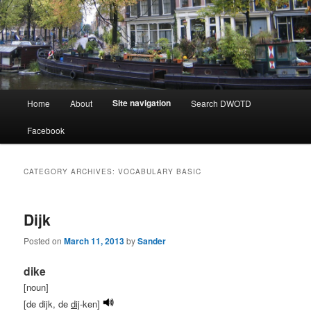
Learning Dutch can be fun!
Dutch Word of the Day
Main
Site navigation
Home
About
Search DWOTD
Skip
Skip
menu
Facebook
to
to
primary
secondary
CATEGORY ARCHIVES:
VOCABULARY BASIC
content
content
Dijk
Posted on
March 11, 2013
by
Sander
dike
[noun]
[de dijk, de
dij
-ken]