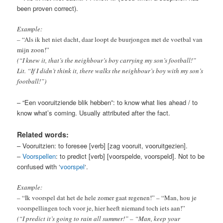
been proven correct).
Example:
–
“Als ik het niet dacht, daar loopt de buurjongen met de voetbal van
mijn zoon!”
(“I knew it, that’s the neighbour’s boy carrying my son’s football!”
Lit. “If I didn’t think it, there walks the neighbour’s boy with my son’s
football!”)
– “Een vooruitziende blik hebben”: to know what lies ahead / to
know what’s coming. Usually attributed after the fact.
Related words:
– Vooruitzien: to foresee [verb] [zag vooruit, vooruitgezien].
–
Voorspellen
: to predict [verb] [voorspelde, voorspeld]. Not to be
confused with ‘
voorspel
‘.
Example:
– “Ik voorspel dat het de hele zomer gaat regenen!” – “Man, hou je
voorspellingen toch voor je, hier heeft niemand toch iets aan!”
(“I predict it’s going to rain all summer!” – “Man, keep your