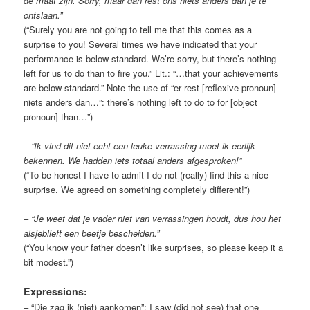
de maat zijn. Sorry, maar dan rest ons niets anders dan je te
ontslaan.”
(“Surely you are not going to tell me that this comes as a
surprise to you! Several times we have indicated that your
performance is below standard. We’re sorry, but there’s nothing
left for us to do than to fire you.” Lit.: “…that your achievements
are below standard.” Note the use of “er rest [reflexive pronoun]
niets anders dan…”: there’s nothing left to do to for [object
pronoun] than…”)
–
“Ik vind dit niet echt een leuke verrassing moet ik eerlijk
bekennen. We hadden iets totaal anders afgesproken!”
(“To be honest I have to admit I do not (really) find this a nice
surprise. We agreed on something completely different!”)
–
“Je weet dat je vader niet van verrassingen houdt, dus hou het
alsjeblieft een beetje bescheiden.”
(“You know your father doesn’t like surprises, so please keep it a
bit modest.”)
Expressions:
– “Die zag ik (niet) aankomen”: I saw (did not see) that one