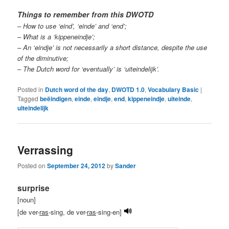
Things to remember from this DWOTD
– How to use ‘eind’, ‘einde’ and ‘end’;
– What is a ‘kippeneindje’;
– An ‘eindje’ is not necessarily a short distance, despite the use
of the diminutive;
– The Dutch word for ‘eventually’ is ‘uiteindelijk’.
Posted in
Dutch word of the day
,
DWOTD 1.0
,
Vocabulary Basic
|
Tagged
beëindigen
,
einde
,
eindje
,
end
,
kippeneindje
,
uiteinde
,
uiteindelijk
Verrassing
Posted on
September 24, 2012
by
Sander
surprise
[noun]
[de ver-
ras
-sing, de ver-
ras
-sing-en]