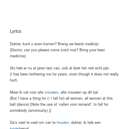
Lyrics
Dokter, kunt u even komen? Breng uw beste medicijn
(Doctor, can you please come (visit me)? Bring your best
medicine)
(Ik) heb er nu al jaren last van, ook al doet het niet echt pijn
(I has been bothering me for years, even though it does not really
hurt)
Maar ik val voor alle
vrouwen
, alle vrouwen op dit bal
(But I have a thing for (/ I fall for) all women, all women at this
ball (dance) [Note the use of ‘vallen voor iemand’: to fall for
somebody (amorously).])
Da’s veel te veel om van te
houden
, dokter, ik heb een
spoed
geval