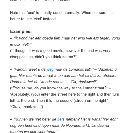
Note that ‘end’ is mostly used informally. When not sure, it’s
better to use ‘eind’ instead.
Examples:
–
“Ik vond het een goede film maar het eind viel erg tegen, vond
je ook niet?”
(“I thought it was a good movie, however the end was very
disappointing, didn’t you think so too?”)
–
“Pardon, weet u de
weg
naar de Lomanstraat?” – “Jazeker, u
gaat hier rechts de straat in en dan aan het eind links afslaan.
Daarna is het de tweede rechts.” – “Ok, dankuwel!”
(“Excuse me, do you know the way to the Lomanstraat?” –
“Absolutely, (you) enter the street here to the right and then turn
left at the end. Then it is the second (street) on the right.” –
“Okay, thank you!”)
–
“Kunnen we niet beter de
fiets
nemen? Het is vanaf hier echt
nog een heel eind lopen naar de Noordermarkt. En daarna
moeten we ook weer terug!”