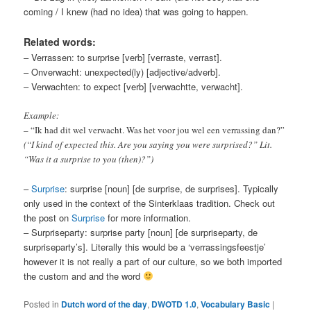
coming / I knew (had no idea) that was going to happen.
Related words:
– Verrassen: to surprise [verb] [verraste, verrast].
– Onverwacht: unexpected(ly) [adjective/adverb].
– Verwachten: to expect [verb] [verwachtte, verwacht].
Example:
– “Ik had dit wel verwacht. Was het voor jou wel een verrassing dan?”
(“I kind of expected this. Are you saying you were surprised?” Lit.
“Was it a surprise to you (then)?”)
–
Surprise
: surprise [noun] [de surprise, de surprises]. Typically
only used in the context of the Sinterklaas tradition. Check out
the post on
Surprise
for more information.
– Surpriseparty: surprise party [noun] [de surpriseparty, de
surpriseparty’s]. Literally this would be a ‘verrassingsfeestje’
however it is not really a part of our culture, so we both imported
the custom and and the word
Posted in
Dutch word of the day
,
DWOTD 1.0
,
Vocabulary Basic
|