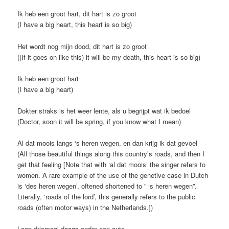
Ik heb een groot hart, dit hart is zo groot
(I have a big heart, this heart is so big)
Het wordt nog mijn dood, dit hart is zo groot
((If it goes on like this) it will be my death, this heart is so big)
Ik heb een groot hart
(I have a big heart)
Dokter straks is het weer lente, als u begrijpt wat ik bedoel
(Doctor, soon it will be spring, if you know what I mean)
Al dat moois langs ‘s heren wegen, en dan krijg ik dat gevoel
(All those beautiful things along this country’s roads, and then I
get that feeling [Note that with ‘al dat moois’ the singer refers to
women. A rare example of the use of the genetive case in Dutch
is ‘des heren wegen’, oftened shortened to ” ‘s heren wegen”.
Literally, ‘roads of the lord’, this generally refers to the public
roads (often motor ways) in the Netherlands.])
Loop driemaal daags onder een auto