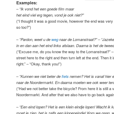
Examples:
–
“Ik vond het een goede film maar
het eind viel erg tegen, vond je ook niet?”
(“I thought it was a good movie, however the end was very d
so too?”)
–
“Pardon, weet u de
weg
naar de Lomanstraat?” – “Jazeker,
in en dan aan het eind links afslaan. Daarna is het de twe
(“Excuse me, do you know the way to the Lomanstraat?” – “
street here to the right and then turn left at the end. Then it
right.” – “Okay, thank you!”)
–
“Kunnen we niet beter de
fiets
nemen? Het is vanaf hier e
naar de Noordermarkt. En daarna moeten we ook weer ter
(“Had we not better take the bicycle? From here it is still a 
Noordermarkt. And after that we also have to go back again
–
“Een eind lopen? Het is een klein eindje lopen! Wacht ik 
moet je zien, het is zelfs een kippeneindje! Kom we gaan, 