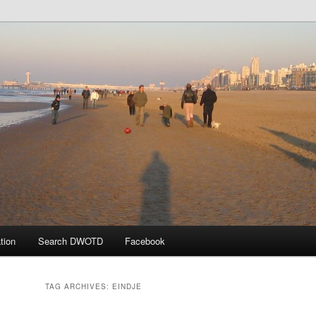
 the Day
tion
Search DWOTD
Facebook
TAG ARCHIVES:
EINDJE