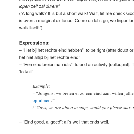
lopen zelf zal duren!”
(“A long walk? It is but a short walk! Wait, let me check Goo
is even a marginal distance! Come on let’s go, we linger lon
walk itself!”)
Expressions:
– “Het bij het rechte eind hebben”: to be right (after doubt o
het niet altijd bij het rechte eind.’
– “Een eind breien aan iets”: to end an activity [colloquial]. 
‘to knit’.
Example:
–
“Jongens, we breien er zo een eind aan; willen julli
opruimen
?”
(“Guys, we are about to stop; would you please start 
– “Eind goed, al goed”: all’s well that ends well.