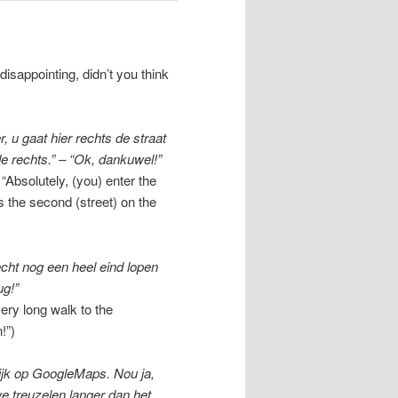
isappointing, didn’t you think
 u gaat hier rechts de straat
ede rechts.” – “Ok, dankuwel!”
Absolutely, (you) enter the
 is the second (street) on the
cht nog een heel eind lopen
ug!”
very long walk to the
!”)
kijk op GoogleMaps. Nou ja,
we treuzelen langer dan het