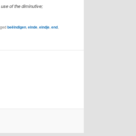
 use of the diminutive;
gged
beëindigen
,
einde
,
eindje
,
end
,