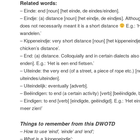
Related words:
– Einde: end [noun] [het einde, de eindes/einden].
– Eindje: (a) distance [noun] [het eindje, de eindjes]. Although
does not necessarily meant it is a short distance
E.g.: ‘
wandelen.’
– Kippeneindje: very short distance [noun] [het kippeneindje,
chicken’s distance’.
– End: (a) distance. Colloquially and in certain dialects also
enden]. E.g.: ‘Het is een end fietsen.’
– Uiteinde: the very end (of a street, a piece of rope etc.) [n
uiteindes/uiteinden].
– Uiteindelijk: eventually [adverb].
– Beëindigen: to end (a certain activity) [verb] [beëindigde, 
– Eindigen: to end [verb] [eindigde, geëindigd]. E.g.: ‘Het eind
meer zien!’
Things to remember from this DWOTD
– How to use ‘eind’, ‘einde’ and ‘end’;
– What is a ‘kippeneindje’;