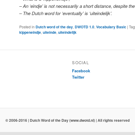
– An ‘eindje’ is not necessarily a short distance, despite the
– The Dutch word for ‘eventually’ is ‘uiteindelijk’.
Posted in
Dutch word of the day
,
DWOTD 1.0
,
Vocabulary Basic
|
Ta
kippeneindje
,
uiteinde
,
uiteindelijk
SOCIAL
Facebook
Twitter
© 2006-2016 | Dutch Word of the Day (www.dwotd.nl) | All rights reserved