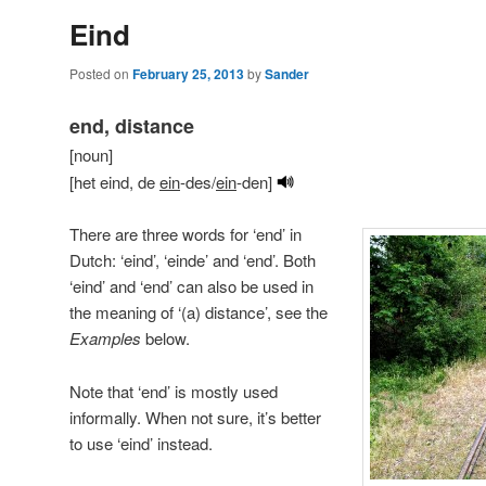
Eind
Posted on
February 25, 2013
by
Sander
end, distance
[noun]
[het eind, de
ein
-des/
ein
-den]
There are three words for ‘end’ in
Dutch: ‘eind’, ‘einde’ and ‘end’. Both
‘eind’ and ‘end’ can also be used in
the meaning of ‘(a) distance’, see the
Examples
below.
Note that ‘end’ is mostly used
informally. When not sure, it’s better
to use ‘eind’ instead.