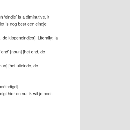
 ‘eindje’ is a diminutive, it
Het is nog best een eindje
 de kippeneindjes]. Literally: ‘a
 ‘end’ [noun] [het end, de
oun] [het uiteinde, de
beëindigd].
igt hier en nu; ik wil je nooit