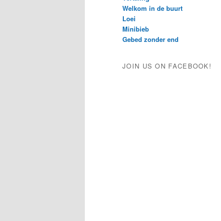
Welkom in de buurt
Loei
Minibieb
Gebed zonder end
JOIN US ON FACEBOOK!