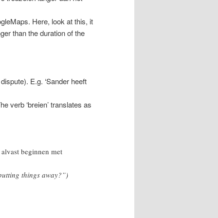
gleMaps. Here, look at this, it
ger than the duration of the
r dispute). E.g. ‘Sander heeft
The verb ‘breien’ translates as
e alvast beginnen met
putting things away?”)