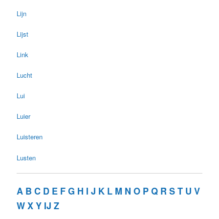
Lijn
Lijst
Link
Lucht
Lui
Luier
Luisteren
Lusten
A
B
C
D
E
F
G
H
I
J
K
L
M
N
O
P
Q
R
S
T
U
V
W
X
Y
IJ
Z