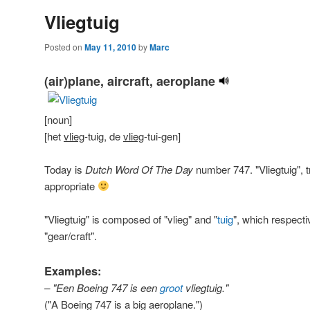
Vliegtuig
Posted on
May 11, 2010
by
Marc
(air)plane, aircraft, aeroplane
[noun]
[het
vlieg
-tuig, de
vlieg
-tui-gen]
Today is
Dutch Word Of The Day
number 747. "Vliegtuig", 
appropriate
"Vliegtuig" is composed of "vlieg" and "
tuig
", which respectiv
"gear/craft".
Examples:
– "Een Boeing 747 is een
groot
vliegtuig."
("A Boeing 747 is a big aeroplane.")