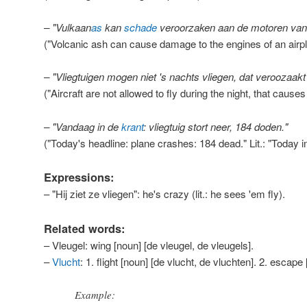
– "Vulkaan
as
kan
schade
veroorzaken aan de motoren van 
("Volcanic ash can cause damage to the engines of an airpl
– "Vliegtuigen mogen niet 's nachts vliegen, dat veroozaakt
("Aircraft are not allowed to fly during the night, that cause
– "Vandaag in de
krant
: vliegtuig stort neer, 184 doden."
("Today's headline: plane crashes: 184 dead." Lit.: "Today
Expressions:
– "Hij ziet ze vliegen": he's crazy (lit.: he sees 'em fly).
Related words:
– Vleugel: wing [noun] [de vleugel, de vleugels].
–
Vlucht
: 1. flight [noun] [de vlucht, de vluchten]. 2. escape
Example: