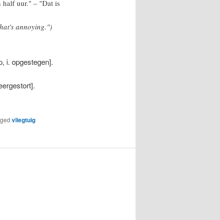
 half uur."
– "Dat is
hat's annoying.")
p, i. opgestegen].
eergestort].
gged
vliegtuig