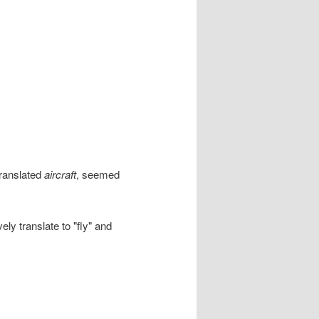
translated
aircraft
, seemed
ely translate to "fly" and