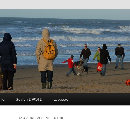
 the Day
tion
Search DWOTD
Facebook
TAG ARCHIVES:
VLIEGTUIG