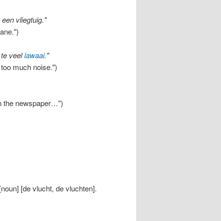
een vliegtuig."
ane.")
 te veel
lawaai
."
s too much noise.")
 in the newspaper…")
 [noun] [de vlucht, de vluchten].