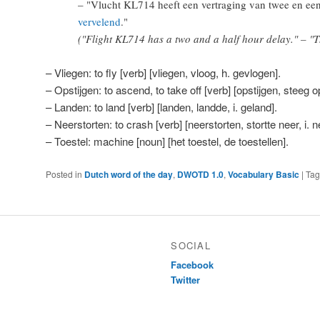
– "Vlucht KL714 heeft een vertraging van twee en een
vervelend
."
("Flight KL714 has a
two and a half hour
delay." – "T
– Vliegen: to fly [verb] [vliegen, vloog, h. gevlogen].
– Opstijgen: to ascend, to take off [verb] [opstijgen, steeg o
– Landen: to land [verb] [landen, landde, i. geland].
– Neerstorten: to crash [verb] [neerstorten, stortte neer, i. n
– Toestel: machine [noun] [het toestel, de toestellen].
Posted in
Dutch word of the day
,
DWOTD 1.0
,
Vocabulary Basic
|
Ta
SOCIAL
Facebook
Twitter