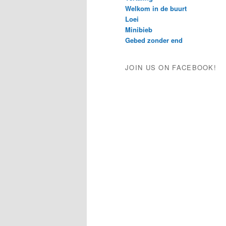
Welkom in de buurt
Loei
Minibieb
Gebed zonder end
JOIN US ON FACEBOOK!