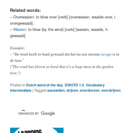
Related words:
– Overwaaien: to blow over [verb] [overwaaien, waaide over, i.
overgewaaid].
–
Waaien
: to blow (by the wind) [verb] [waaien, waaide, h.
gewaaid].
Example:
– "De wind heeft zo hard gewaaid dat het nu een enorme
ravage
is in
de tuin."
("The wind has blown so hard that it's a huge mess in the garden
now.")
Posted in
Dutch word of the day
,
DWOTD 1.0
,
Vocabulary
Intermediate
|
Tagged
aanstellen
,
drijven
,
overdreven
,
overdrijven