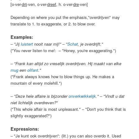
[o-ver-
drij
-ven, o-ver-
dreef
, h. o-ver-
dre
-ven]
Depending on where you put the emphasis,"overdrijven" may
translate to 1. to exaggerate, or 2. to blow over.
Examples:
– "Jij
luistert
nooit naar mij!" – "
Schat
, je overdrijft."
("You never listen to me!: – "Honey, you're exaggerating.")
– "Frank kan altijd zo vreselijk overdrijven. Hij maakt van elke
mug
een
olifant
."
("Frank always knows how to blow things up. He makes a
mountain of every molehill.")
– "Deze hele affaire is bijzonder
onverkwikkelijk
." – "Vindt u dat
niet lichtelijk overdreven?"
("This whole affair is most unpleasant." – "Don't you think that is
slightly exaggerated?")
Expressions:
– "Je kunt ook overdrijven": (lit.) you can also overdo it. Used