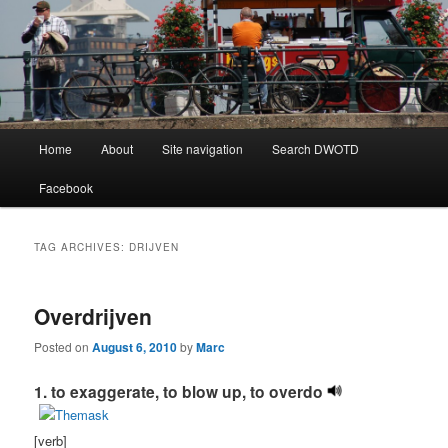
Learning Dutch can be fun!
Dutch Word of the Day
Main
Home
About
Site navigation
Search DWOTD
Skip
Skip
menu
Facebook
to
to
primary
secondary
TAG ARCHIVES:
DRIJVEN
content
content
Overdrijven
Posted on
August 6, 2010
by
Marc
1. to exaggerate, to blow up, to overdo
[verb]