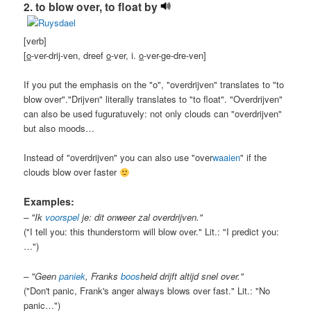
2. to blow over, to float by
[verb]
[
o
-ver-drij-ven, dreef
o
-ver, i.
o
-ver-ge-dre-ven]
If you put the emphasis on the "o", "overdrijven" translates to "to
blow over"."Drijven" literally translates to "to float". "Overdrijven"
can also be used fuguratuvely: not only clouds can "overdrijven"
but also moods…
Instead of "overdrijven" you can also use "over
waaien
" if the
clouds blow over faster
Examples:
– "Ik
voorspel
je: dit onweer zal overdrijven."
("I tell you: this thunderstorm will blow over." Lit.: "I predict you:
…")
– "Geen
paniek
, Franks
boos
heid drijft altijd snel over."
("Don't panic, Frank's anger always blows over fast." Lit.: "No
panic…")