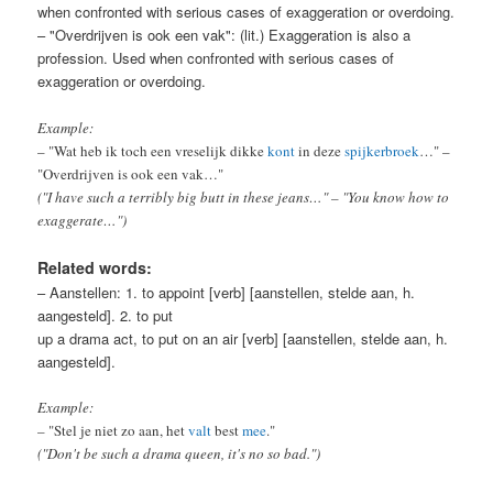
when confronted with serious cases of exaggeration or overdoing.
– "Overdrijven is ook een vak": (lit.) Exaggeration is also a
profession. Used when confronted with serious cases of
exaggeration or overdoing.
Example:
– "Wat heb ik toch een vreselijk dikke
kont
in deze
spijkerbroek
…" –
"Overdrijven is ook een vak…"
("I have such a terribly big butt in these jeans…" – "You know how to
exaggerate…")
Related words:
– Aanstellen: 1. to appoint [verb] [aanstellen, stelde aan, h.
aangesteld]. 2. to put
up a drama act, to put on an air [verb] [aanstellen, stelde aan, h.
aangesteld].
Example:
– "Stel je niet zo aan, het
valt
best
mee
."
("Don't be such a drama queen, it's no so bad.")