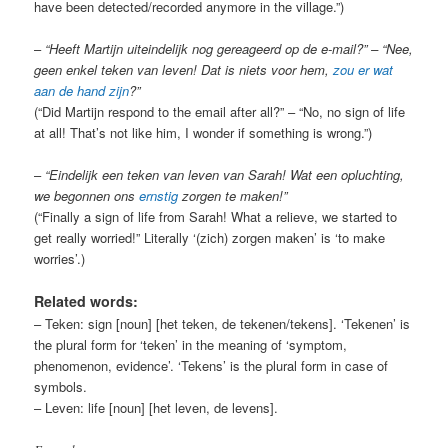
have been detected/recorded anymore in the village.”)
–
“Heeft Martijn uiteindelijk nog gereageerd op de e-mail?” – “Nee,
geen enkel teken van leven! Dat is niets voor hem,
zou er wat
aan de hand zijn
?”
(“Did Martijn respond to the email after all?” – “No, no sign of life
at all! That’s not like him, I wonder if something is wrong.”)
–
“Eindelijk een teken van leven van Sarah! Wat een opluchting,
we begonnen ons
ernstig
zorgen te maken!”
(“Finally a sign of life from Sarah! What a relieve, we started to
get really worried!” Literally ‘(zich) zorgen maken’ is ‘to make
worries’.)
Related words:
– Teken: sign [noun] [het teken, de tekenen/tekens]. ‘Tekenen’ is
the plural form for ‘teken’ in the meaning of ‘symptom,
phenomenon, evidence’. ‘Tekens’ is the plural form in case of
symbols.
– Leven: life [noun] [het leven, de levens].