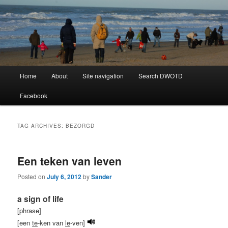
Learning Dutch can be fun!
Dutch Word of the Day
Main
Home
About
Site navigation
Search DWOTD
Skip
Skip
menu
Facebook
to
to
primary
secondary
TAG ARCHIVES:
BEZORGD
content
content
Een teken van leven
Posted on
July 6, 2012
by
Sander
a sign of life
[phrase]
[een
te
-ken van
le
-ven]