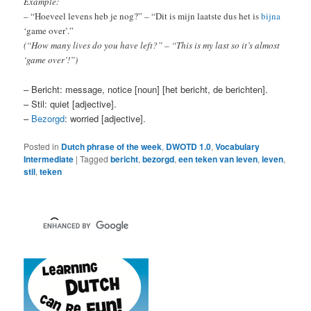
Example:
– “Hoeveel levens heb je nog?” – “Dit is mijn laatste dus het is
bijna
‘game over’.”
(“How many lives do you have left?” – “This is my last so it’s almost
‘game over’!”)
– Bericht: message, notice [noun] [het bericht, de berichten].
– Stil: quiet [adjective].
–
Bezorgd
: worried [adjective].
Posted in
Dutch phrase of the week
,
DWOTD 1.0
,
Vocabulary
Intermediate
|
Tagged
bericht
,
bezorgd
,
een teken van leven
,
leven
,
stil
,
teken