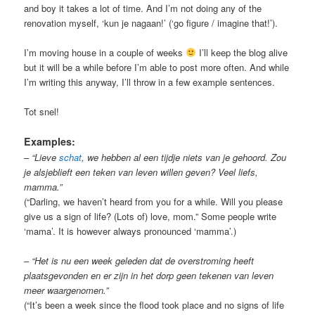
and boy it takes a lot of time. And I’m not doing any of the
renovation myself, ‘kun je nagaan!’ (‘go figure / imagine that!’).
I’m moving house in a couple of weeks
I’ll keep the blog alive
but it will be a while before I’m able to post more often. And while
I’m writing this anyway, I’ll throw in a few example sentences.
Tot snel!
Examples:
–
“Lieve
schat
, we hebben al een tijdje niets van je gehoord. Zou
je alsjeblieft een teken van leven willen geven? Veel liefs,
mamma.”
(“Darling, we haven’t heard from you for a while. Will you please
give us a sign of life? (Lots of) love, mom.” Some people write
‘mama’. It is however always pronounced ‘mamma’.)
–
“Het is nu een week geleden dat de overstroming heeft
plaatsgevonden en er zijn in het dorp geen tekenen van leven
meer waargenomen.”
(“It’s been a week since the flood took place and no signs of life