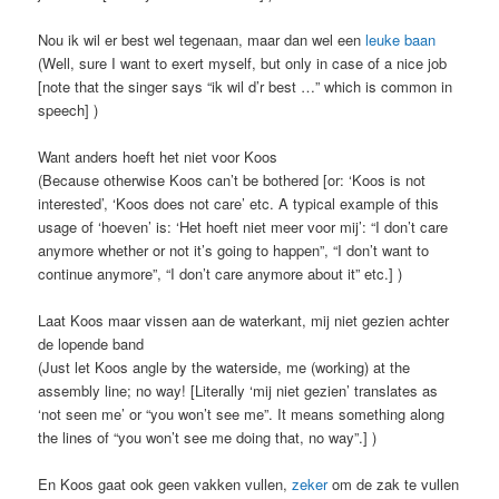
Nou ik wil er best wel tegenaan, maar dan wel een
leuke
baan
(Well, sure I want to exert myself, but only in case of a nice job
[note that the singer says “ik wil d’r best …” which is common in
speech] )
Want anders hoeft het niet voor Koos
(Because otherwise Koos can’t be bothered [or: ‘Koos is not
interested’, ‘Koos does not care’ etc. A typical example of this
usage of ‘hoeven’ is: ‘Het hoeft niet meer voor mij’: “I don’t care
anymore whether or not it’s going to happen”, “I don’t want to
continue anymore”, “I don’t care anymore about it” etc.] )
Laat Koos maar vissen aan de waterkant, mij niet gezien achter
de lopende band
(Just let Koos angle by the waterside, me (working) at the
assembly line; no way! [Literally ‘mij niet gezien’ translates as
‘not seen me’ or “you won’t see me”. It means something along
the lines of “you won’t see me doing that, no way”.] )
En Koos gaat ook geen vakken vullen,
zeker
om de zak te vullen