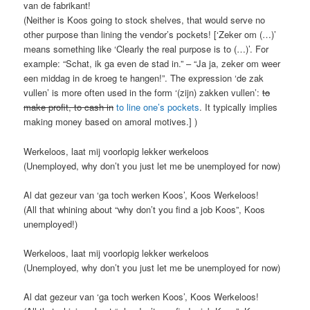
van de fabrikant!
(Neither is Koos going to stock shelves, that would serve no
other purpose than lining the vendor’s pockets! [‘Zeker om (…)’
means something like ‘Clearly the real purpose is to (…)’. For
example: “Schat, ik ga even de stad in.” – “Ja ja, zeker om weer
een middag in de kroeg te hangen!”. The expression ‘de zak
vullen’ is more often used in the form ‘(zijn) zakken vullen’:
to
make profit, to cash in
to line one’s pockets
. It typically implies
making money based on amoral motives.] )
Werkeloos, laat mij voorlopig lekker werkeloos
(Unemployed, why don’t you just let me be unemployed for now)
Al dat gezeur van ‘ga toch werken Koos’, Koos Werkeloos!
(All that whining about “why don’t you find a job Koos”, Koos
unemployed!)
Werkeloos, laat mij voorlopig lekker werkeloos
(Unemployed, why don’t you just let me be unemployed for now)
Al dat gezeur van ‘ga toch werken Koos’, Koos Werkeloos!