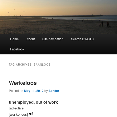
Learning Dutch can be fun!
Dutch Word of the Day
Main
Home
About
Site navigation
Search DWOTD
Skip
Skip
menu
Facebook
to
to
primary
secondary
TAG ARCHIVES:
BAANLOOS
content
content
Werkeloos
Posted on
May 11, 2012
by
Sander
unemployed, out of work
[adjective]
[
wer
-ke-loos]