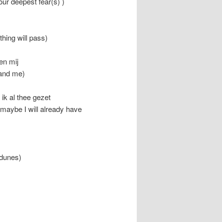
our deepest fear(s) )
hing will pass)
 en mij
u and me)
ik al thee gezet
 maybe I will already have
 dunes)