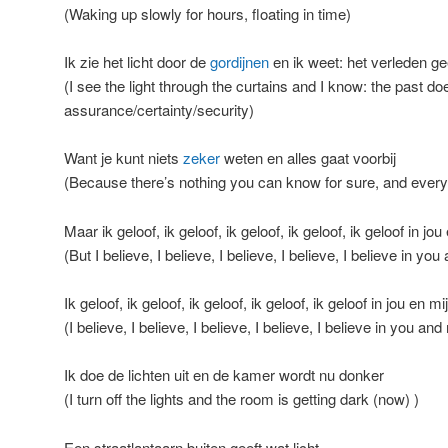
(Waking up slowly for hours, floating in time)
Ik zie het licht door de
gordijnen
en ik weet: het verleden ge
(I see the light through the curtains and I know: the past do
assurance/certainty/security)
Want je kunt niets
zeker
weten en alles gaat voorbij
(Because there’s nothing you can know for sure, and everyt
Maar ik geloof, ik geloof, ik geloof, ik geloof, ik geloof in jou
(But I believe, I believe, I believe, I believe, I believe in yo
Ik geloof, ik geloof, ik geloof, ik geloof, ik geloof in jou en mij
(I believe, I believe, I believe, I believe, I believe in you an
Ik doe de lichten uit en de kamer wordt nu donker
(I turn off the lights and the room is getting dark (now) )
Een straatlantaarn buiten geeft wat licht