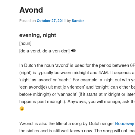
Avond
Posted on
October 27, 2011
by
Sander
evening, night
[noun]
[de
a
-vond, de
a
-von-den]
In Dutch the noun ‘avond’ is used for the period between 6
(night) is typically between midnight and 4AM. It depends a
‘night’ as ‘avond’ or ‘nacht’. For example, a ‘night out with y
‘een avond(je) uit met je vrienden’ and ‘tonight’ can either be 
before midnight) or ‘vannacht’ (if it starts at midnight or later
happens past midnight). Anyways, you will manage, ask the
‘Avond’ is also the title of a song by Dutch singer
Boudewijn
the sixties and is still well-known now. The song will not t