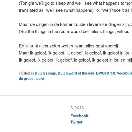
(Tonight we’ll go to sleep and we’ll see what happens tomor
translated as “we’ll see (what happens)” or “we’ll take it as 
Maar de dingen in de kamer zouden levenloze dingen zijn, 
(But the things in the room would be lifeless things, without
En je kunt niets zeker weten, want alles gaat voorbij
Maar ik geloof, ik geloof, ik geloof, ik geloof, ik geloof in jou
Ik geloof, ik geloof, ik geloof, ik geloof, ik geloof in jou en mij
Posted in
Dutch songs
,
Dutch word of the day
,
DWOTD 1.0
,
Vocabula
de groot
,
nacht
SOCIAL
Facebook
Twitter