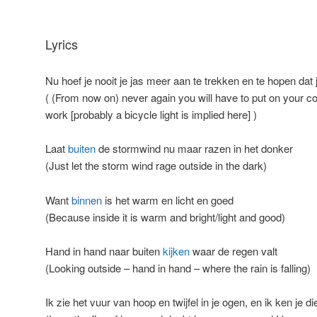
Lyrics
Nu hoef je nooit je jas meer aan te trekken en te hopen dat j
( (From now on) never again you will have to put on your coa
work [probably a bicycle light is implied here] )
Laat
buiten
de stormwind nu maar razen in het donker
(Just let the storm wind rage outside in the dark)
Want
binnen
is het warm en licht en goed
(Because inside it is warm and bright/light and good)
Hand in hand naar buiten
kijken
waar de regen valt
(Looking outside – hand in hand – where the rain is falling)
Ik zie het vuur van hoop en twijfel in je ogen, en ik ken je d