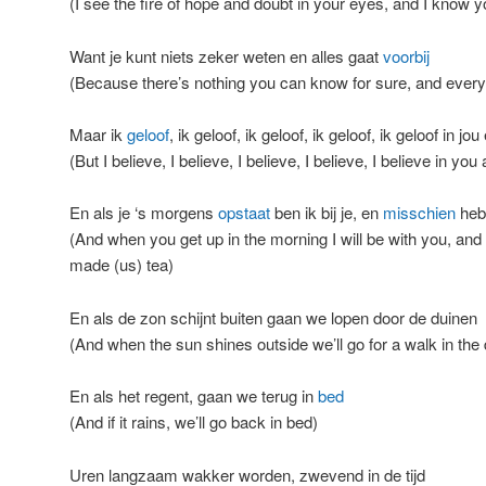
(I see the fire of hope and doubt in your eyes, and I know y
Want je kunt niets zeker weten en alles gaat
voorbij
(Because there’s nothing you can know for sure, and everyt
Maar ik
geloof
, ik geloof, ik geloof, ik geloof, ik geloof in jou
(But I believe, I believe, I believe, I believe, I believe in yo
En als je ‘s morgens
opstaat
ben ik bij je, en
misschien
heb 
(And when you get up in the morning I will be with you, and
made (us) tea)
En als de zon schijnt buiten gaan we lopen door de duinen
(And when the sun shines outside we’ll go for a walk in the
En als het regent, gaan we terug in
bed
(And if it rains, we’ll go back in bed)
Uren langzaam wakker worden, zwevend in de tijd