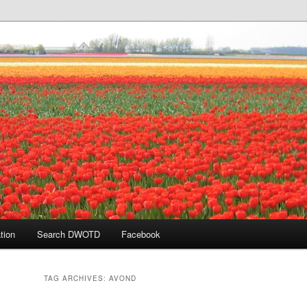
 the Day
tion
Search DWOTD
Facebook
TAG ARCHIVES:
AVOND