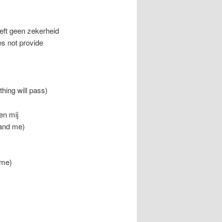
eft geen zekerheid
es not provide
hing will pass)
 en mij
u and me)
d me)