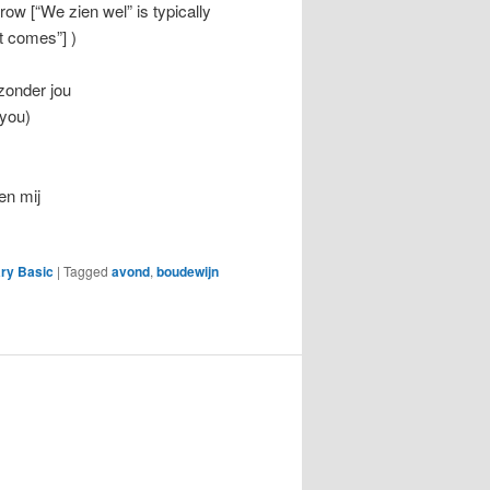
row [“We zien wel” is typically
it comes”] )
zonder jou
 you)
 en mij
ry Basic
|
Tagged
avond
,
boudewijn