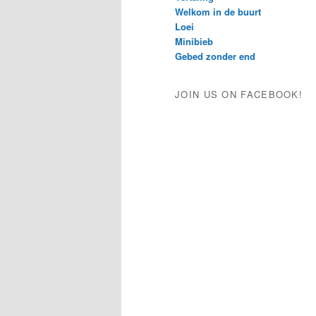
Welkom in de buurt
Loei
Minibieb
Gebed zonder end
JOIN US ON FACEBOOK!