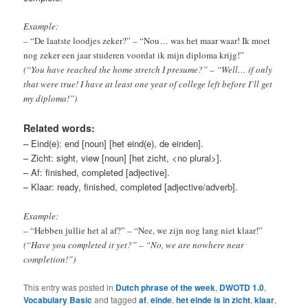
Example:
–
“De laatste loodjes zeker?” – “Nou… was het maar waar! Ik moet
nog zeker een jaar studeren voordat ik mijn diploma krijg!”
(“You have reached the home stretch I presume?” – “Well… if only
that were true! I have at least one year of college left before I’ll get
my diploma!”)
Related words:
– Eind(e): end [noun] [het eind(e), de einden].
– Zicht: sight, view [noun] [het zicht, <no plural>].
– Af: finished, completed [adjective].
– Klaar: ready, finished, completed [adjective/adverb].
Example:
– “Hebben jullie het al af?” – “Nee, we zijn nog lang niet klaar!”
(“Have you completed it yet?” – “No, we are nowhere near
completion!”)
This entry was posted in
Dutch phrase of the week
,
DWOTD 1.0
,
Vocabulary Basic
and tagged
af
,
einde
,
het einde is in zicht
,
klaar
,