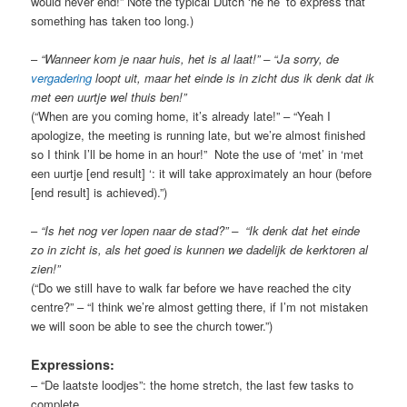
would never end!” Note the typical Dutch ‘hè hè’ to express that
something has taken too long.)
–
“Wanneer kom je naar huis, het is al laat!” – “Ja sorry, de
vergadering
loopt uit, maar het einde is in zicht dus ik denk dat ik
met een uurtje wel thuis ben!”
(“When are you coming home, it’s already late!” – “Yeah I
apologize, the meeting is running late, but we’re almost finished
so I think I’ll be home in an hour!” Note the use of ‘met’ in ‘met
een uurtje [end result] ‘: it will take approximately an hour (before
[end result] is achieved).”)
–
“Is het nog ver lopen naar de stad?” – “Ik denk dat het einde
zo in zicht is, als het goed is kunnen we dadelijk de kerktoren al
zien!”
(“Do we still have to walk far before we have reached the city
centre?” – “I think we’re almost getting there, if I’m not mistaken
we will soon be able to see the church tower.”)
Expressions:
– “De laatste loodjes”: the home stretch, the last few tasks to
complete.