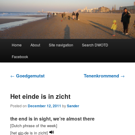
Learning Dutch can be fun!
Dutch Word of the Day
Main
Home
About
Site navigation
Search DWOTD
Skip
Skip
menu
Facebook
to
to
primary
secondary
Post
←
Goedgemutst
Tenenkrommend
→
navigation
content
content
Het einde is in zicht
Posted on
December 12, 2011
by
Sander
the end is in sight, we’re almost there
[Dutch phrase of the week]
[het
ein
-de is in zicht]