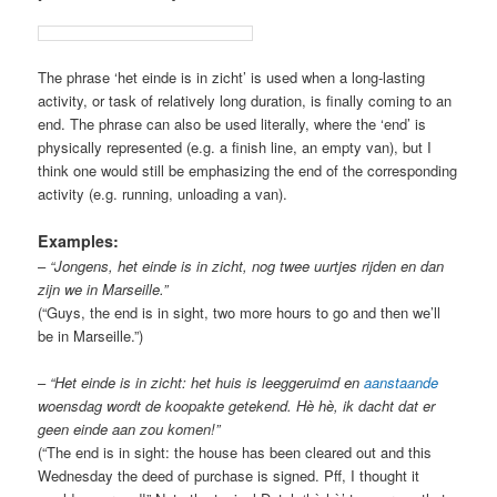
The phrase ‘het einde is in zicht’ is used when a long-lasting
activity, or task of relatively long duration, is finally coming to an
end. The phrase can also be used literally, where the ‘end’ is
physically represented (e.g. a finish line, an empty van), but I
think one would still be emphasizing the end of the corresponding
activity (e.g. running, unloading a van).
Examples:
–
“Jongens, het einde is in zicht, nog twee uurtjes rijden en dan
zijn we in Marseille.”
(“Guys, the end is in sight, two more hours to go and then we’ll
be in Marseille.”)
–
“Het einde is in zicht: het huis is leeggeruimd en
aanstaande
woensdag wordt de koopakte getekend. Hè hè, ik dacht dat er
geen einde aan zou komen!”
(“The end is in sight: the house has been cleared out and this
Wednesday the deed of purchase is signed. Pff, I thought it