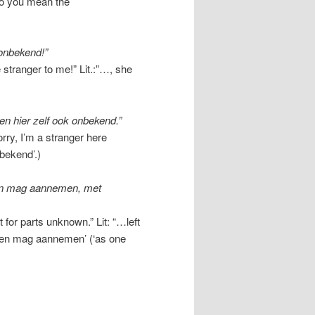
o you mean the
n onbekend!”
 stranger to me!” Lit.:”…, she
ben hier zelf ook onbekend.”
rry, I’m a stranger here
 bekend’.)
men mag aannemen, met
 for parts unknown.” Lit: “…left
r men mag aannemen’ (‘as one