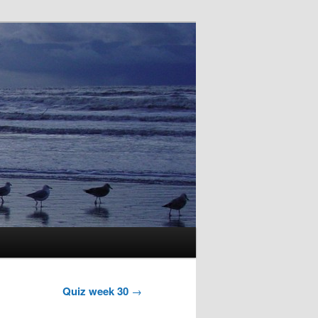
Quiz week 30
→