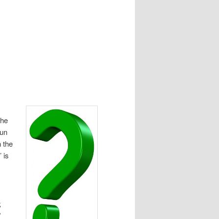
the
oun
 the
 is
,