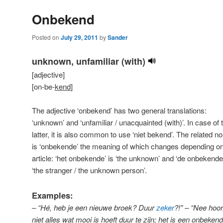
Onbekend
Posted on
July 29, 2011
by
Sander
unknown, unfamiliar (with)
[adjective]
[on-be-
kend
]
The adjective ‘onbekend’ has two general translations:
‘unknown’ and ‘unfamiliar / unacquainted (with)’. In case of 
latter, it is also common to use ‘niet bekend’. The related n
is ‘onbekende’ the meaning of which changes depending on
article: ‘het onbekende’ is ‘the unknown’ and ‘de onbekende’
‘the stranger / the unknown person’.
Examples:
– “Hé, heb je een nieuwe broek? Duur
zeker
?!” – “Nee hoor
niet alles wat mooi is hoeft duur te zijn; het is een onbekend