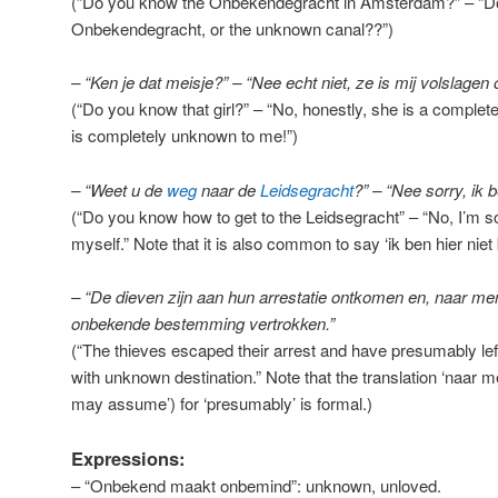
(“Do you know the Onbekendegracht in Amsterdam?” – “D
Onbekendegracht, or the unknown canal??”)
– “Ken je dat meisje?” – “Nee echt niet, ze is mij volslage
(“Do you know that girl?” – “No, honestly, she is a complete
is completely unknown to me!”)
– “Weet u de
weg
naar de
Leidsegracht
?” – “Nee sorry, ik 
(“Do you know how to get to the Leidsegracht” – “No, I’m so
myself.” Note that it is also common to say ‘ik ben hier niet
– “De dieven zijn aan hun arrestatie ontkomen en, naar 
onbekende bestemming vertrokken.”
(“The thieves escaped their arrest and have presumably left
with unknown destination.” Note that the translation ‘naa
may assume’) for ‘presumably’ is formal.)
Expressions:
– “Onbekend maakt onbemind”: unknown, unloved.