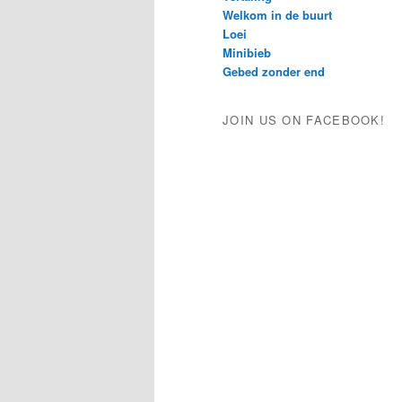
Welkom in de buurt
Loei
Minibieb
Gebed zonder end
JOIN US ON FACEBOOK!