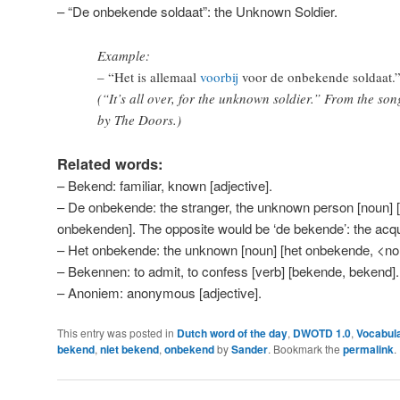
– “De onbekende soldaat”: the Unknown Soldier.
Example:
– “Het is allemaal
voorbij
voor de onbekende soldaat.
(“It’s all over, for the unknown soldier.” From the son
by The Doors.)
Related words:
– Bekend: familiar, known [adjective].
– De onbekende: the stranger, the unknown person [noun] 
onbekenden]. The opposite would be ‘de bekende’: the acq
– Het onbekende: the unknown [noun] [het onbekende, <no 
– Bekennen: to admit, to confess [verb] [bekende, bekend].
– Anoniem: anonymous [adjective].
This entry was posted in
Dutch word of the day
,
DWOTD 1.0
,
Vocabul
bekend
,
niet bekend
,
onbekend
by
Sander
. Bookmark the
permalink
.