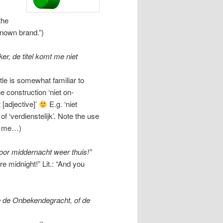
the
known brand.”)
ker, de titel komt me niet
tle is somewhat familiar to
e construction ‘niet on-
t [adjective]’
E.g. ‘niet
 of ‘verdienstelijk’. Note the use
to me…)
oor middernacht weer thuis!”
re midnight!” Lit.: “And you
e de Onbekendegracht, of de