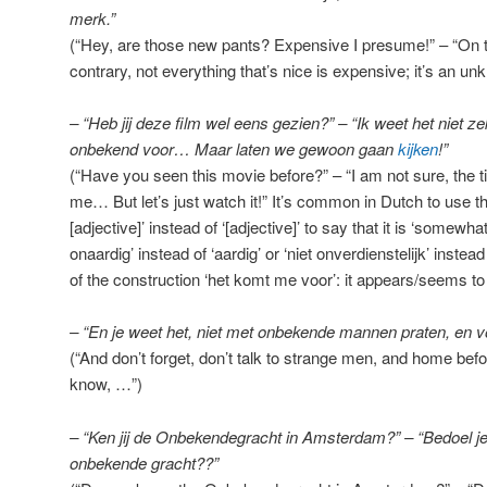
merk.”
(“Hey, are those new pants? Expensive I presume!” – “On 
contrary, not everything that’s nice is expensive; it’s an un
– “Heb jij deze film wel eens gezien?” – “Ik weet het niet ze
onbekend voor… Maar laten we gewoon gaan
kijken
!”
(“Have you seen this movie before?” – “I am not sure, the ti
me… But let’s just watch it!” It’s common in Dutch to use th
[adjective]’ instead of ‘[adjective]’ to say that it is ‘somewha
onaardig’ instead of ‘aardig’ or ‘niet onverdienstelijk’ instead
of the construction ‘het komt me voor’: it appears/seems 
– “En je weet het, niet met onbekende mannen praten, en v
(“And don’t forget, don’t talk to strange men, and home befo
know, …”)
– “Ken jij de Onbekendegracht in Amsterdam?” – “Bedoel j
onbekende gracht??”