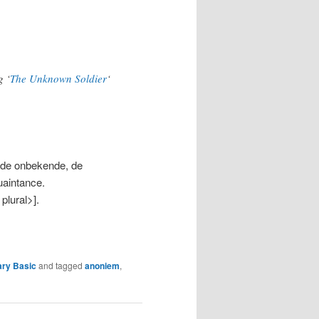
”
g ‘
The Unknown Soldier
‘
[de onbekende, de
uaintance.
plural>].
ary Basic
and tagged
anoniem
,