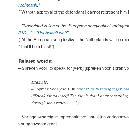
rechtbank
."
("Without approval of the defendant I cannot represent him i
– "Nederland zullen op het Europese songfestival vertege
3JS
…" – "
Dat belooft wat!
"
("At the European song festival, the Netherlands will be re
"That'll be a blast!")
Related words:
– Spreken voor: to speak for [verb] [spreken voor, sprak vo
Example:
– "Spreek voor jezelf! Ik
hoor in de wandelgangen
na
("Speak for yourself! The fact is that I hear something
through the grapevine…")
– Vertegenwoordiger: representative [noun] [de vertegenwo
vertegenwoordigers].