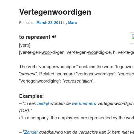
Vertegenwoordigen
Posted on
March 22, 2011
by
Marc
to represent
[verb]
[ver-te-gen-
woor
-di-gen, ver-te-gen-
woor
-dig-de, h. ver-te-g
The verb "vertegenwoordigen" contains the word "tegenwoor
"
present
". Related nouns are "vertegenwoordiger": "
represe
"vertegenwoordiging": "
representation
".
Examples:
– "In een
bedrijf
worden de
werknemers
vertegenwoordigd 
(OR)."
("In a company, the employees are represented by the work
– "
Zonder
goedkeuring van de verdachte kan ik hem niet v