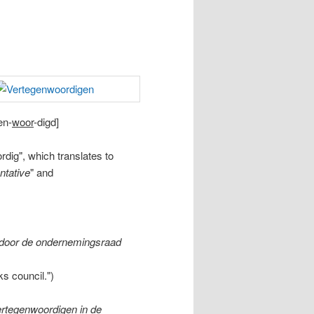
en-
woor
-digd]
dig", which translates to
ntative
" and
door de ondernemingsraad
s council.")
ertegenwoordigen in de