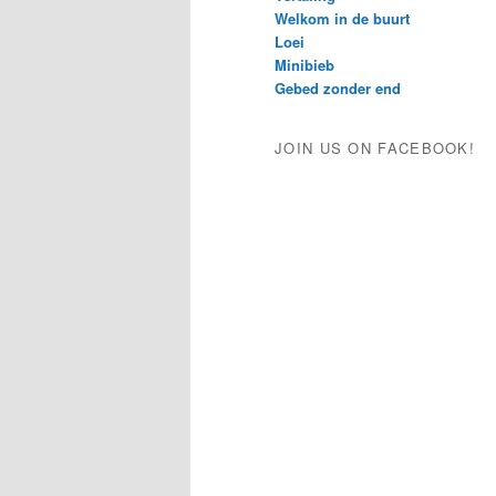
Welkom in de buurt
Loei
Minibieb
Gebed zonder end
JOIN US ON FACEBOOK!