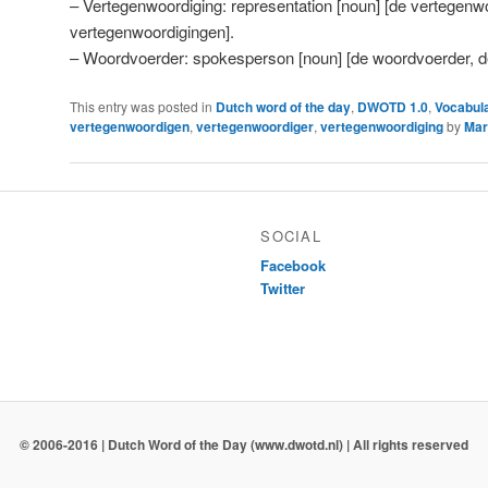
– Vertegenwoordiging: representation [noun] [de vertegenw
vertegenwoordigingen].
– Woordvoerder: spokesperson [noun] [de woordvoerder, d
This entry was posted in
Dutch word of the day
,
DWOTD 1.0
,
Vocabula
vertegenwoordigen
,
vertegenwoordiger
,
vertegenwoordiging
by
Mar
SOCIAL
Facebook
Twitter
© 2006-2016 | Dutch Word of the Day (www.dwotd.nl) | All rights reserved