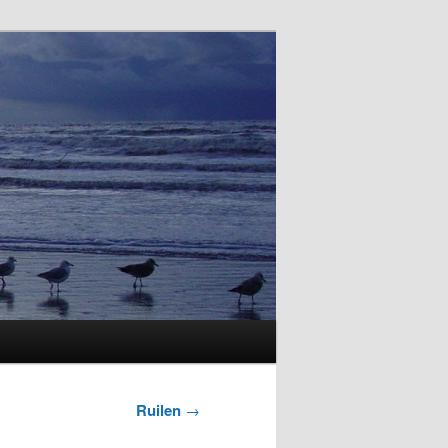
Ruilen
→