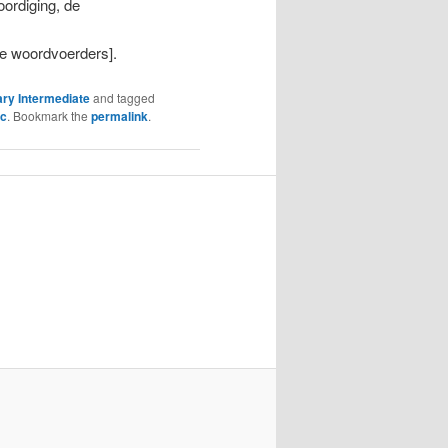
oordiging, de
e woordvoerders].
ry Intermediate
and tagged
c
. Bookmark the
permalink
.