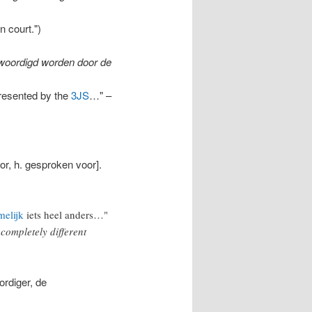
n court.")
nwoordigd worden door de
presented by the
3JS
…" –
or, h. gesproken voor].
melijk
iets heel anders…"
 completely different
ordiger, de