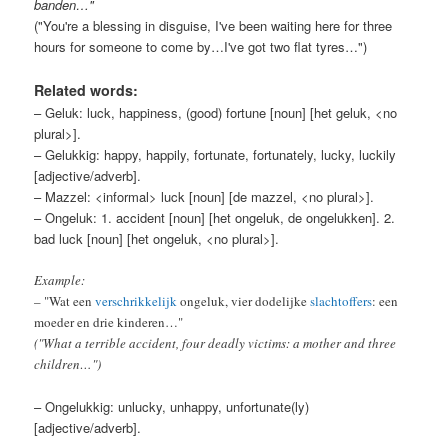
banden…"
("You're a blessing in disguise, I've been waiting here for three
hours for someone to come by…I've got two flat tyres…")
Related words:
– Geluk: luck, happiness, (good) fortune [noun] [het geluk, <no
plural>].
– Gelukkig: happy, happily, fortunate, fortunately, lucky, luckily
[adjective/adverb].
– Mazzel: <informal> luck [noun] [de mazzel, <no plural>].
– Ongeluk: 1. accident [noun] [het ongeluk, de ongelukken]. 2.
bad luck [noun] [het ongeluk, <no plural>].
Example:
– "Wat een
verschrikkelijk
ongeluk, vier dodelijke
slachtoffers
: een
moeder en drie kinderen…"
("What a terrible accident, four deadly victims: a mother and three
children…")
– Ongelukkig: unlucky, unhappy, unfortunate(ly)
[adjective/adverb].