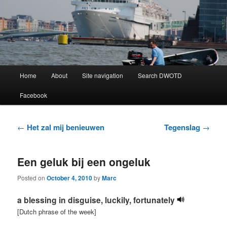
Learning Dutch can be fun!
Dutch Word of the Day
Main
Home
About
Site navigation
Search DWOTD
Skip
Skip
menu
Facebook
to
to
primary
secondary
Post
←
Het zal mij benieuwen
Tegenslag
→
navigation
content
content
Een geluk bij een ongeluk
Posted on
October 4, 2010
by
Marc
a blessing in disguise, luckily, fortunately
[Dutch phrase of the week]