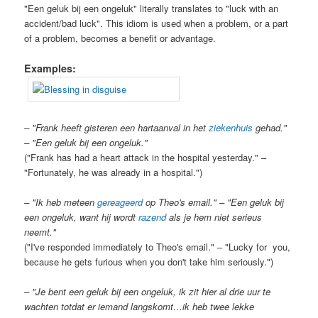
"Een geluk bij een ongeluk" literally translates to "luck with an
accident/bad luck". This idiom is used when a problem, or a part
of a problem, becomes a benefit or advantage.
Examples:
– "Frank heeft gisteren een hartaanval in het
ziekenhuis
gehad."
–
"Een geluk bij een ongeluk."
("Frank has had a heart attack in the hospital yesterday." –
"Fortunately, he was already in a hospital.")
– "Ik heb meteen
gereageerd
op Theo's email." – "Een geluk bij
een ongeluk, want hij wordt
razend
als je hem niet serieus
neemt."
("I've responded immediately to Theo's email." – "Lucky for you,
because he gets furious when you don't take him seriously.")
– "Je bent een geluk bij een ongeluk, ik zit hier al drie uur te
wachten totdat er iemand langskomt…ik heb twee lekke