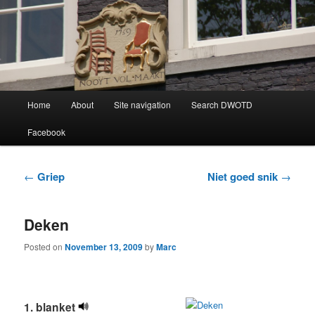
Learning Dutch can be fun!
Dutch Word of the Day
Main
Home
About
Site navigation
Search DWOTD
Skip
Skip
menu
Facebook
to
to
primary
secondary
Post
←
Griep
Niet goed snik
→
navigation
content
content
Deken
Posted on
November 13, 2009
by
Marc
1. blanket