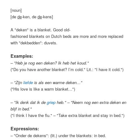
[noun]
[de
de
-ken, de
de
-kens]
A "deken" is a blanket. Good old-
fashioned blankets on Dutch beds are more and more replaced
with "dekbedden": duvets.
Examples:
– "Heb je nog een deken? Ik heb het koud."
("Do you have another blanket? I’m cold." Lit.: "I have it cold.")
– "Zijn
liefde
is als een warme deken…"
("His love is like a warm blanket…")
– "Ik denk dat ik de
griep
heb
." – "Neem nog een extra deken en
blijf in bed."
("I think I have the flu." – "Take extra blanket and stay in bed.")
Expressions:
– "Onder de dekens": (lit.) under the blankets: in bed.