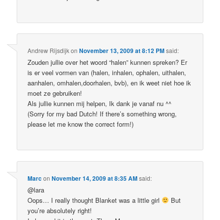
Andrew Rijsdijk
on
November 13, 2009 at 8:12 PM
said:
Zouden jullie over het woord “halen” kunnen spreken? Er
is er veel vormen van (halen, inhalen, ophalen, uithalen,
aanhalen, omhalen,doorhalen, bvb), en ik weet niet hoe ik
moet ze gebruiken!
Als jullie kunnen mij helpen, Ik dank je vanaf nu ^^
(Sorry for my bad Dutch! If there’s something wrong,
please let me know the correct form!)
Marc
on
November 14, 2009 at 8:35 AM
said:
@lara
Oops… I really thought Blanket was a little girl
But
you’re absolutely right!