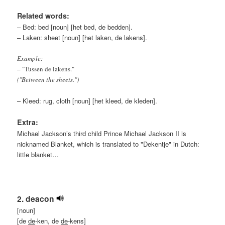
Related words:
– Bed: bed [noun] [het bed, de bedden].
– Laken: sheet [noun] [het laken, de lakens].
Example:
– "Tussen de lakens."
("Between the sheets.")
– Kleed: rug, cloth [noun] [het kleed, de kleden].
Extra:
Michael Jackson’s third child Prince Michael Jackson II is
nicknamed Blanket, which is translated to "Dekentje" in Dutch:
little blanket…
2. deacon
[noun]
[de
de
-ken, de
de
-kens]