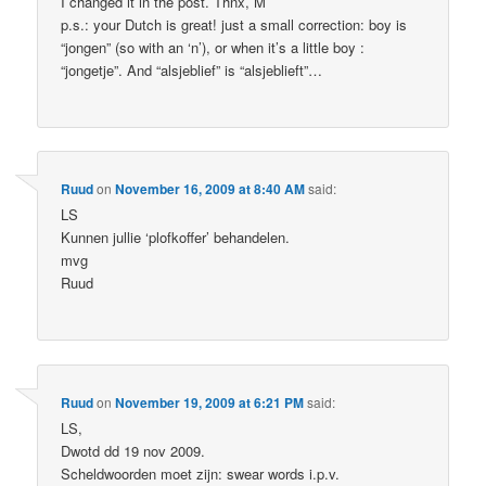
I changed it in the post. Thnx, M
p.s.: your Dutch is great! just a small correction: boy is
“jongen” (so with an ‘n’), or when it’s a little boy :
“jongetje”. And “alsjeblief” is “alsjeblieft”…
Ruud
on
November 16, 2009 at 8:40 AM
said:
LS
Kunnen jullie ‘plofkoffer’ behandelen.
mvg
Ruud
Ruud
on
November 19, 2009 at 6:21 PM
said:
LS,
Dwotd dd 19 nov 2009.
Scheldwoorden moet zijn: swear words i.p.v.