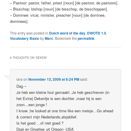
– Pastoor: pastor, father, priest [noun] [de pastoor, de pastoors].
– Bisschop: bishop [noun] [de bisschop, de bisschoppen].
– Dominee: vicar, minister, preacher [noun] [de dominee,
dominees].
This entry was posted in
Dutch word of the day
,
DWOTD 1.0
,
Vocabulary Basic
by
Marc
. Bookmark the
permalink
.
6 THOUGHTS ON “
DEKEN
”
lara
on
November 13, 2009 at 6:24 PM
said:
Dag ~
Je heb een kleine fout gemaakt .Je heb geschreven (in
het Extra) Dekentje is een dochter ,maar hij is een
zoon…een jonge !
I know ,he looked at one time like een meisje…Go ahead
& correct mijn Nederlands,alsjeblief.
Is het goed …of niet goed ?
Doei en Groetjes uit Oregon -USA