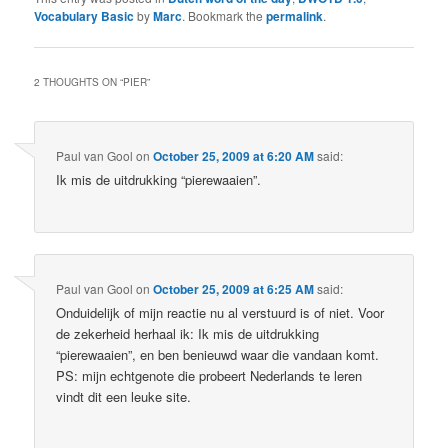
Vocabulary Basic
by
Marc
. Bookmark the
permalink
.
2 THOUGHTS ON “
PIER
”
Paul van Gool
on
October 25, 2009 at 6:20 AM
said:
Ik mis de uitdrukking “pierewaaien”.
Paul van Gool
on
October 25, 2009 at 6:25 AM
said:
Onduidelijk of mijn reactie nu al verstuurd is of niet. Voor
de zekerheid herhaal ik: Ik mis de uitdrukking
“pierewaaien”, en ben benieuwd waar die vandaan komt.
PS: mijn echtgenote die probeert Nederlands te leren
vindt dit een leuke site.