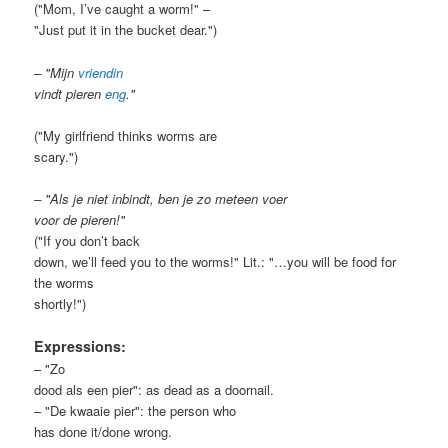
("Mom, I’ve caught a worm!" –
"Just put it in the bucket dear.")
– "Mijn
vriendin
vindt pieren
eng
."
("My girlfriend thinks worms are
scary.")
– "Als je niet inbindt, ben je zo meteen voer
voor de pieren!"
("If you don’t back
down, we’ll feed you to the worms!" Lit.: "…you will be food for
the worms
shortly!")
Expressions:
– "Zo
dood als een pier": as dead as a doornail.
– "De kwaaie pier": the person who
has done it/done wrong.