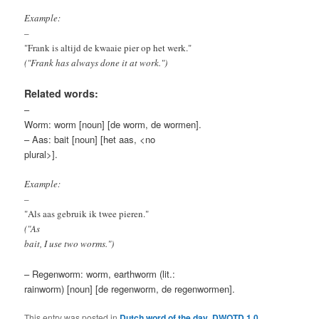
Example:
–
"Frank is altijd de kwaaie pier op het werk."
("Frank has always done it at work.")
Related words:
–
Worm: worm [noun] [de worm, de wormen].
– Aas: bait [noun] [het aas, <no
plural>].
Example:
–
"Als aas gebruik ik twee pieren."
("As
bait, I use two worms.")
– Regenworm: worm, earthworm (lit.:
rainworm) [noun] [de regenworm, de regenwormen].
This entry was posted in
Dutch word of the day
,
DWOTD 1.0
,