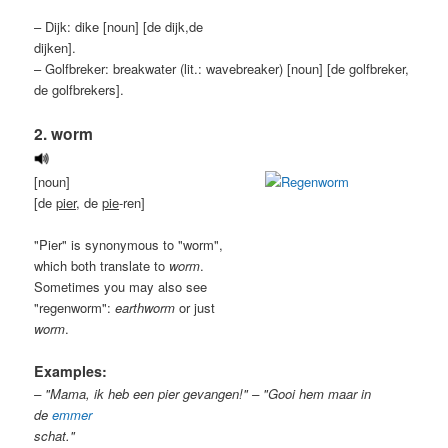
– Dijk: dike [noun] [de dijk,de
dijken].
– Golfbreker: breakwater (lit.: wavebreaker) [noun] [de golfbreker,
de golfbrekers].
2. worm
[noun]
[de
pier
, de
pie
-ren]
"Pier" is synonymous to "worm",
which both translate to
worm
.
Sometimes you may also see
"regenworm":
earthworm
or just
worm
.
Examples:
– "Mama, ik heb een pier gevangen!" – "Gooi hem maar in
de
emmer
schat."