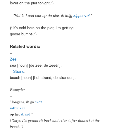
lover on the pier tonight.")
– "Het is koud hier op de pier, ik krijg
kippenvel
."
("It’s cold here on the pier, I’m getting
goose bumps.")
Related words:
–
Zee
:
sea [noun] [de zee, de zeeën].
–
Strand
:
beach [noun] [het strand, de stranden].
Example:
–
"Jongens, ik ga
even
uitbuiken
op het
strand
."
("Guys, I’m gonna sit back and relax (after dinner) at the
beach.")