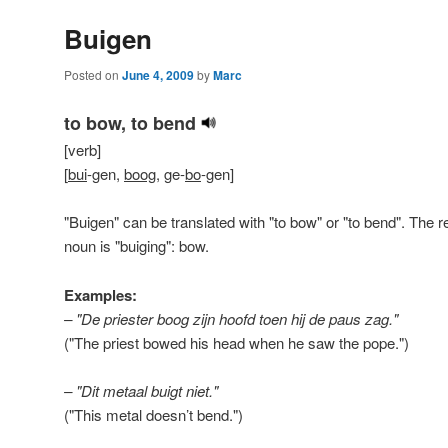
Buigen
Posted on
June 4, 2009
by
Marc
to bow, to bend
[verb]
[
bui
-gen,
boog
, ge-
bo
-gen]
"Buigen" can be translated with "to bow" or "to bend". The r
noun is "buiging": bow.
Examples:
– "De priester boog zijn hoofd toen hij de paus zag."
("The priest bowed his head when he saw the pope.")
– "Dit metaal buigt niet."
("This metal doesn’t bend.")