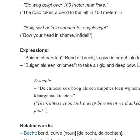
– "De weg buigt over 100 meter naar links."
("The road takes a bend to the left in 100 meters.")
– "Buig uw hoofd in schaamte, ongelovige!"
("Bow your head in shame, infidel!")
Expressions:
– "Buigen of barsten": Bend or break, to give in or get into t
– "Buigen als een knipmes": to take a rigid and deep bow. Lit
Example:
– "De chinese kok boog als een knipmes toen wij hem
klaargemaakte eten."
("The Chinese cook took a deep bow when we thanked
food.")
Related words:
–
Bocht
: bend, curve [noun] [de bocht, de bochten].