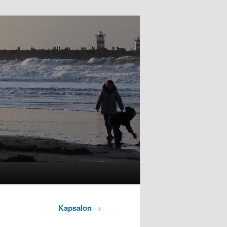
Kapsalon
→