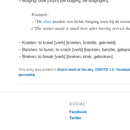
– Buiging: bow [noun] [de buiging, de buigingen].
Example:
– "De
ober
maakte een lichte buiging toen hij de eers
("The waiter made a small bow after having served the 
– Knielen: to kneel [verb] [knielen, knielde, geknield].
– Barsten: to burst, to crack [verb] [barsten, barstte, gebars
– Breken: to break [verb] [breken, brak, gebroken].
This entry was posted in
Dutch word of the day
,
DWOTD 1.0
,
Vocabul
permalink
.
SOCIAL
Facebook
Twitter