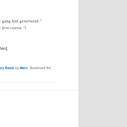
te gang had geserveerd."
first course.")
ten].
ary Basic
by
Marc
. Bookmark the