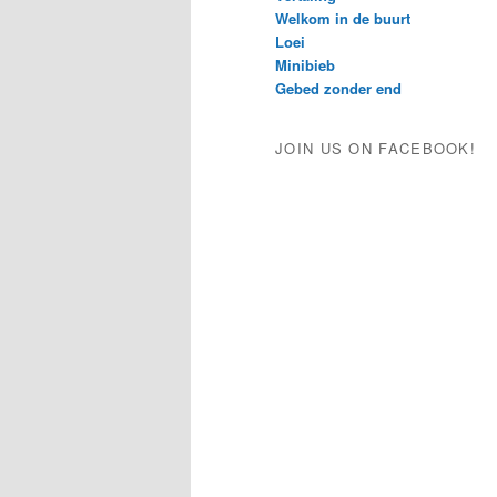
Welkom in de buurt
Loei
Minibieb
Gebed zonder end
JOIN US ON FACEBOOK!