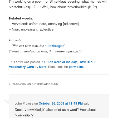
I’m working on a poem for Sinterklaas evening, what rhymes with
‘verschrikkelijk’ ? – "Well, how about ‘onverkwikkelijk’ ?")
Related words:
– Vervelend: unfortunate, annoying [adjective].
– Naar: unpleasant [adjective].
Example:
– "Wat een nare man, die
billenknijper
."
("What an unpleasant man, that bottom squeezer.")
This entry was posted in
Dutch word of the day
,
DWOTD 1.0
,
Vocabulary Guru
by
Marc
. Bookmark the
permalink
.
2 THOUGHTS ON “
ONVERKWIKKELIJK
”
John Prowse
on
October 26, 2008 at 11:43 PM
said:
Does “verkwikkelijk” also exist as a word? How about
“kwikkelijk”?