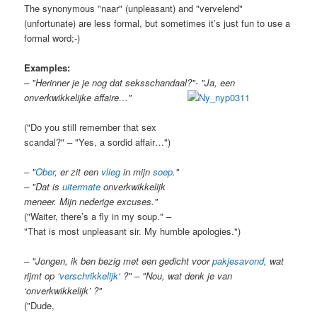
The synonymous "naar" (unpleasant) and "vervelend"
(unfortunate) are less formal, but sometimes it’s just fun to use a
formal word;-)
Examples:
– "Herinner je je nog dat seksschandaal?"- "Ja, een
onverkwikkelijke affaire…"
("Do you still remember that sex
scandal?" – "Yes, a sordid affair…")
– "
Ober
, er zit een
vlieg
in mijn
soep
."
– "Dat is
uitermate
onverkwikkelijk
meneer. Mijn nederige excuses."
("Waiter, there’s a fly in my soup." –
"That is most unpleasant sir. My humble apologies.")
– "Jongen, ik ben bezig met een gedicht voor
pakjesavond
, wat
rijmt op ‘
verschrikkelijk
‘ ?" – "Nou, wat denk je van
‘onverkwikkelijk’ ?"
("Dude,