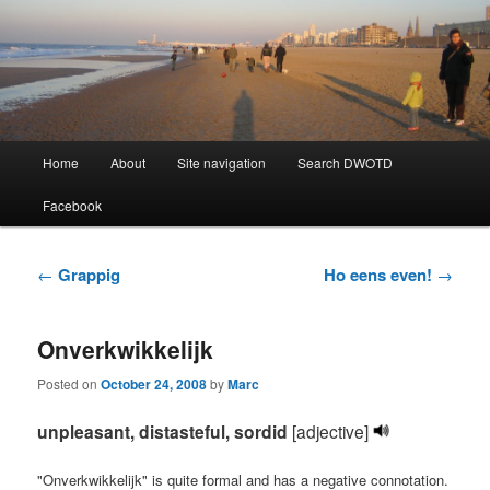
Learning Dutch can be fun!
Dutch Word of the Day
Main
Home
About
Site navigation
Search DWOTD
Skip
Skip
menu
Facebook
to
to
primary
secondary
Post
←
Grappig
Ho eens even!
→
navigation
content
content
Onverkwikkelijk
Posted on
October 24, 2008
by
Marc
unpleasant, distasteful, sordid
[adjective]
"Onverkwikkelijk" is quite formal and has a negative connotation.